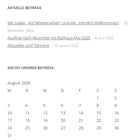
h
AKTUELLE BEITRÄGE
e
n
Wir sagen „Auf Wiedersehen“ und ein „Herzlich Willkommen!
30.
n
November 2025
a
Ausflug nach München ins Rathaus Mai 2025
6. Juni 2025
c
Aktuelles und Termine
13. Januar 2025
h
:
ARCHIV UNSERER BEITRÄGE
August 2026
M
D
M
D
F
S
S
1
2
3
4
5
6
7
8
9
10
11
12
13
14
15
16
17
18
19
20
21
22
23
24
25
26
27
28
29
30
31