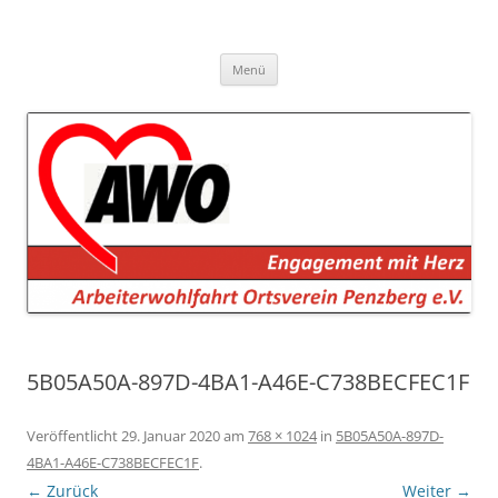
AWO Penzberg
Arbeiterwohlfahrt Penzberg e.V.
Zum
Menü
Inhalt
springen
5B05A50A-897D-4BA1-A46E-C738BECFEC1F
Veröffentlicht
29. Januar 2020
am
768 × 1024
in
5B05A50A-897D-
4BA1-A46E-C738BECFEC1F
.
← Zurück
Weiter →