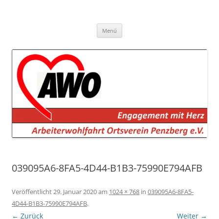
AWO Penzberg
Arbeiterwohlfahrt Penzberg e.V.
Zum
Menü
Inhalt
springen
039095A6-8FA5-4D44-B1B3-75990E794AFB
Veröffentlicht
29. Januar 2020
am
1024 × 768
in
039095A6-8FA5-
4D44-B1B3-75990E794AFB
.
← Zurück
Weiter →