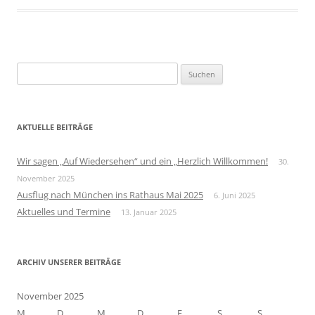
S
u
c
h
AKTUELLE BEITRÄGE
e
n
Wir sagen „Auf Wiedersehen“ und ein „Herzlich Willkommen!
30.
n
November 2025
a
Ausflug nach München ins Rathaus Mai 2025
6. Juni 2025
c
Aktuelles und Termine
13. Januar 2025
h
:
ARCHIV UNSERER BEITRÄGE
November 2025
M
D
M
D
F
S
S