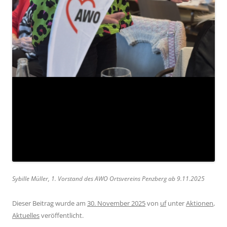
Sybille Müller, 1. Vorstand des AWO Ortsvereins Penzberg ab 9.11.2025
Dieser Beitrag wurde am
30. November 2025
von
uf
unter
Aktionen
,
Aktuelles
veröffentlicht.