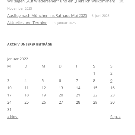
Wir sagen „Auf Wiedersehen“ und ein „Herzlich Willkommen!
30.
n
November 2025
a
Ausflug nach München ins Rathaus Mai 2025
6. Juni 2025
c
Aktuelles und Termine
13. Januar 2025
h
:
ARCHIV UNSERER BEITRÄGE
Januar 2022
M
D
M
D
F
S
S
1
2
3
4
5
6
7
8
9
10
11
12
13
14
15
16
17
18
19
20
21
22
23
24
25
26
27
28
29
30
31
« Nov.
Sep. »