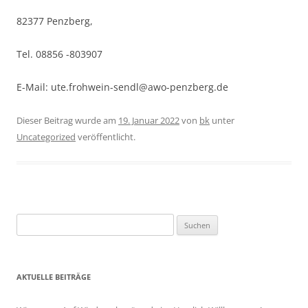
82377 Penzberg,
Tel. 08856 -803907
E-Mail: ute.frohwein-sendl@awo-penzberg.de
Dieser Beitrag wurde am
19. Januar 2022
von
bk
unter
Uncategorized
veröffentlicht.
S
u
c
h
AKTUELLE BEITRÄGE
e
n