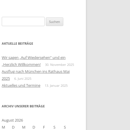
S
u
c
h
AKTUELLE BEITRÄGE
e
n
Wir sagen „Auf Wiedersehen“ und ein
n
„Herzlich Willkommen!
30. November 2025
a
Ausflug nach München ins Rathaus Mai
c
2025
6. Juni 2025
h
Aktuelles und Termine
13. Januar 2025
:
ARCHIV UNSERER BEITRÄGE
August 2026
M
D
M
D
F
S
S