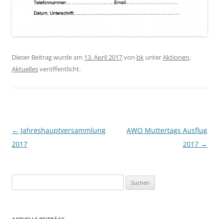
Dieser Beitrag wurde am
13. April 2017
von
bk
unter
Aktionen
,
Aktuelles
veröffentlicht.
Beitragsnavigation
←
Jahreshauptversammlung
AWO Muttertags Ausflug
2017
2017
→
S
u
c
h