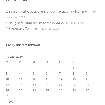
AKTUELLE BEITRÄGE
e
n
Wir sagen „Auf Wiedersehen“ und ein „Herzlich Willkommen!
30.
n
November 2025
a
Ausflug nach München ins Rathaus Mai 2025
6. Juni 2025
c
Aktuelles und Termine
13. Januar 2025
h
:
ARCHIV UNSERER BEITRÄGE
August 2026
M
D
M
D
F
S
S
1
2
3
4
5
6
7
8
9
10
11
12
13
14
15
16
17
18
19
20
21
22
23
24
25
26
27
28
29
30
31
« Nov.