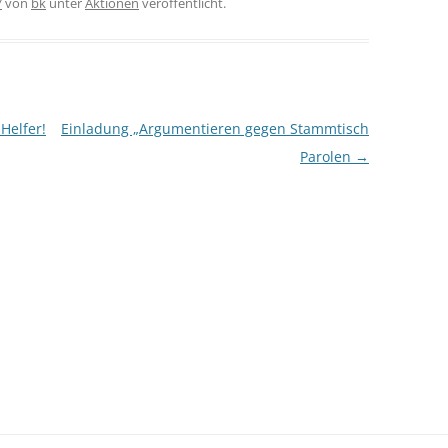
7
von
bk
unter
Aktionen
veröffentlicht.
Helfer!
Einladung „Argumentieren gegen Stammtisch
Parolen
→