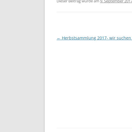
Dieser Beitrag wurde am
9. September 201
Beitragsnavigation
←
Herbstsammlung 2017- wir suchen 