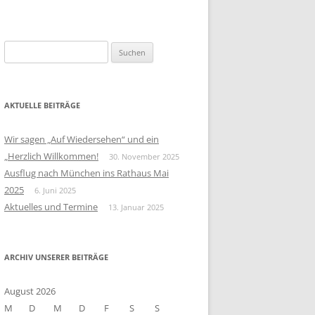
S
u
c
h
AKTUELLE BEITRÄGE
e
n
Wir sagen „Auf Wiedersehen“ und ein
n
„Herzlich Willkommen!
30. November 2025
a
Ausflug nach München ins Rathaus Mai
c
2025
6. Juni 2025
h
Aktuelles und Termine
13. Januar 2025
:
ARCHIV UNSERER BEITRÄGE
August 2026
M
D
M
D
F
S
S