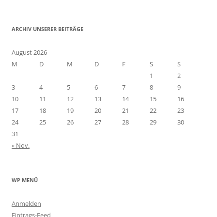
h
:
ARCHIV UNSERER BEITRÄGE
August 2026
M
D
M
D
F
S
S
1
2
3
4
5
6
7
8
9
10
11
12
13
14
15
16
17
18
19
20
21
22
23
24
25
26
27
28
29
30
31
« Nov.
WP MENÜ
Anmelden
Eintrags-Feed