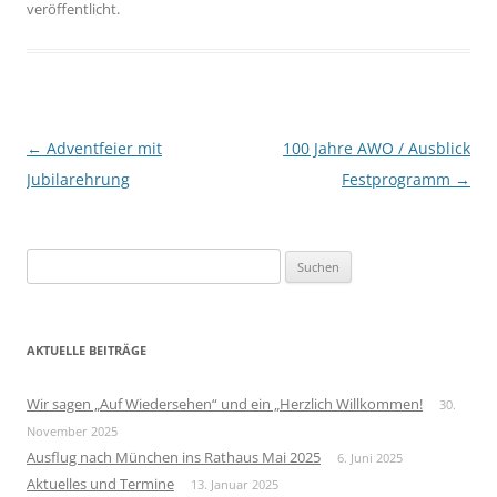
veröffentlicht.
Beitragsnavigation
←
Adventfeier mit
100 Jahre AWO / Ausblick
Jubilarehrung
Festprogramm
→
S
u
c
h
AKTUELLE BEITRÄGE
e
n
Wir sagen „Auf Wiedersehen“ und ein „Herzlich Willkommen!
30.
n
November 2025
a
Ausflug nach München ins Rathaus Mai 2025
6. Juni 2025
c
Aktuelles und Termine
13. Januar 2025