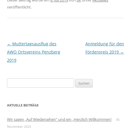
Dieser Beitrag wurde am
8. Juli 2019
von
bk
unter
Aktuelles
veröffentlicht.
Beitragsnavigation
←
Muttertagsausflug des
Anmeldung für den
AWO Ortsvereins Penzberg
Förderpreis 2019
→
2019
S
u
c
h
AKTUELLE BEITRÄGE
e
n
Wir sagen „Auf Wiedersehen“ und ein „Herzlich Willkommen!
30.
n
November 2025