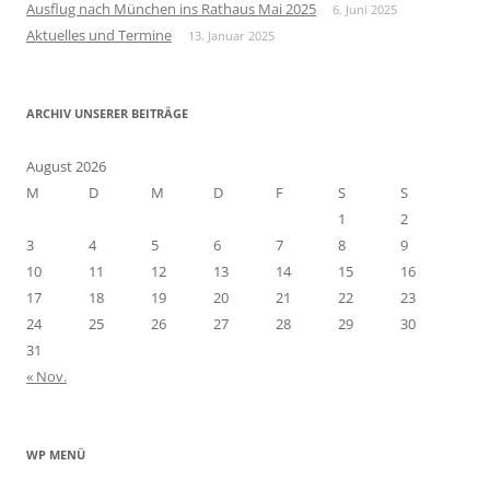
a
Ausflug nach München ins Rathaus Mai 2025
6. Juni 2025
c
Aktuelles und Termine
13. Januar 2025
h
:
ARCHIV UNSERER BEITRÄGE
August 2026
M
D
M
D
F
S
S
1
2
3
4
5
6
7
8
9
10
11
12
13
14
15
16
17
18
19
20
21
22
23
24
25
26
27
28
29
30
31
« Nov.
WP MENÜ