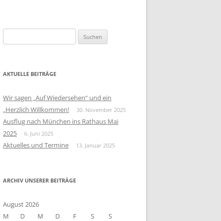
S
u
c
h
AKTUELLE BEITRÄGE
e
n
Wir sagen „Auf Wiedersehen“ und ein
n
„Herzlich Willkommen!
30. November 2025
a
Ausflug nach München ins Rathaus Mai
c
2025
6. Juni 2025
h
Aktuelles und Termine
13. Januar 2025
:
ARCHIV UNSERER BEITRÄGE
August 2026
M
D
M
D
F
S
S