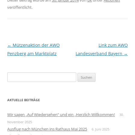
Dieser Beitrag wurde am
30. Januar 2014
von
bk
unter
Aktionen
veröffentlicht.
Beitragsnavigation
←
Mützenaktion der AWO
Link zum AWO
Penzberg am Marktplatz
Landesverband Bayern
→
S
u
c
h
AKTUELLE BEITRÄGE
e
n
Wir sagen „Auf Wiedersehen“ und ein „Herzlich Willkommen!
30.
n
November 2025
a
Ausflug nach München ins Rathaus Mai 2025
6. Juni 2025
c