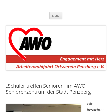
AWO Penzberg
Arbeiterwohlfahrt Penzberg e.V.
Zum
Menü
Inhalt
springen
„Schüler treffen Senioren“ im AWO
Seniorenzentrum der Stadt Penzberg
Wir
besuchten