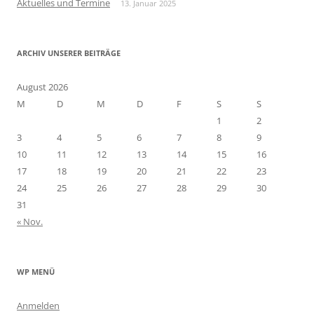
Aktuelles und Termine
13. Januar 2025
h
:
ARCHIV UNSERER BEITRÄGE
August 2026
M
D
M
D
F
S
S
1
2
3
4
5
6
7
8
9
10
11
12
13
14
15
16
17
18
19
20
21
22
23
24
25
26
27
28
29
30
31
« Nov.
WP MENÜ
Anmelden