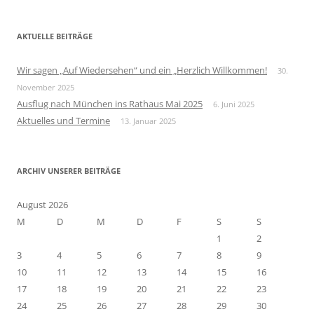
c
h
AKTUELLE BEITRÄGE
e
n
Wir sagen „Auf Wiedersehen“ und ein „Herzlich Willkommen!
30.
n
November 2025
a
Ausflug nach München ins Rathaus Mai 2025
6. Juni 2025
c
Aktuelles und Termine
13. Januar 2025
h
:
ARCHIV UNSERER BEITRÄGE
August 2026
M
D
M
D
F
S
S
1
2
3
4
5
6
7
8
9
10
11
12
13
14
15
16
17
18
19
20
21
22
23
24
25
26
27
28
29
30