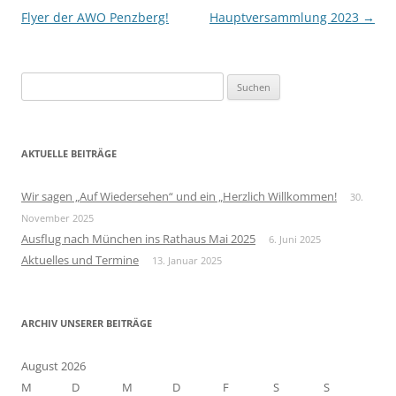
Flyer der AWO Penzberg!
Hauptversammlung 2023
→
S
u
c
h
AKTUELLE BEITRÄGE
e
n
Wir sagen „Auf Wiedersehen“ und ein „Herzlich Willkommen!
30.
n
November 2025
a
Ausflug nach München ins Rathaus Mai 2025
6. Juni 2025
c
Aktuelles und Termine
13. Januar 2025
h
:
ARCHIV UNSERER BEITRÄGE
August 2026
M
D
M
D
F
S
S