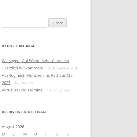
S
u
c
h
AKTUELLE BEITRÄGE
e
n
Wir sagen „Auf Wiedersehen“ und ein
n
„Herzlich Willkommen!
30. November 2025
a
Ausflug nach München ins Rathaus Mai
c
2025
6. Juni 2025
h
Aktuelles und Termine
13. Januar 2025
:
ARCHIV UNSERER BEITRÄGE
August 2026
M
D
M
D
F
S
S