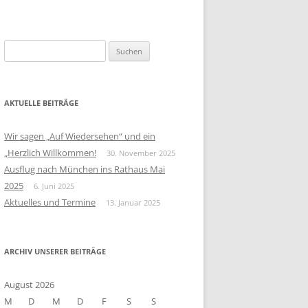
S
u
c
h
AKTUELLE BEITRÄGE
e
n
Wir sagen „Auf Wiedersehen“ und ein
n
„Herzlich Willkommen!
30. November 2025
a
Ausflug nach München ins Rathaus Mai
c
2025
6. Juni 2025
h
Aktuelles und Termine
13. Januar 2025
:
ARCHIV UNSERER BEITRÄGE
August 2026
M
D
M
D
F
S
S