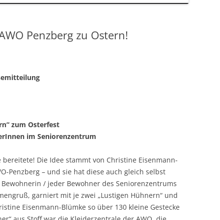
 AWO Penzberg zu Ostern!
semitteilung
rn“ zum Osterfest
erInnen im Seniorenzentrum
e bereitete! Die Idee stammt von Christine Eisenmann-
O-Penzberg – und sie hat diese auch gleich selbst
de Bewohnerin / jeder Bewohner des Seniorenzentrums
mengruß, garniert mit je zwei „Lustigen Hühnern“ und
hristine Eisenmann-Blümke so über 130 kleine Gestecke
ner“ aus Stoff war die Kleiderzentrale der AWO, die